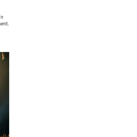
’n
ment.