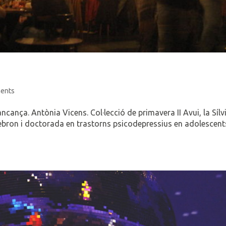
ents
ança. Antònia Vicens. Col·lecció de primavera II Avui, la Sílv
Hebron i doctorada en trastorns psicodepressius en adolescents