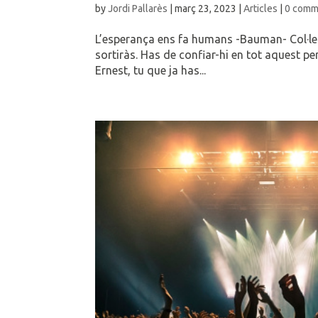
by
Jordi Pallarès
|
març 23, 2023
|
Articles
|
0 comm
L’esperança ens fa humans -Bauman- Col·lecc
sortiràs. Has de confiar-hi en tot aquest pe
Ernest, tu que ja has...