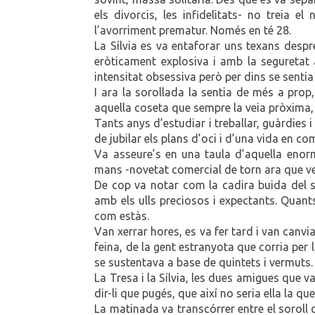
els divorcis, les infidelitats- no treia e
l’avorriment prematur. Només en té 28.
La Sílvia es va entaforar uns texans despré
eròticament explosiva i amb la seguretat 
intensitat obsessiva però per dins se senti
I ara la sorollada la sentia de més a prop,
aquella coseta que sempre la veia pròxima, 
Tants anys d’estudiar i treballar, guàrdies i
de jubilar els plans d’oci i d’una vida en com
Va asseure’s en una taula d’aquella enorme
mans -novetat comercial de torn ara que ve 
De cop va notar com la cadira buida del 
amb els ulls preciosos i expectants. Quan
com estàs.
Van xerrar hores, es va fer tard i van canviar
feina, de la gent estranyota que corria per 
se sustentava a base de quintets i vermuts
La Tresa i la Sílvia, les dues amigues que va
dir-li que pugés, que així no seria ella la q
La matinada va transcórrer entre el soroll d