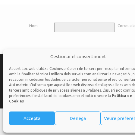
Nom
Correu el
Gestionar el consentiment
Categories
Aquest lloc web utilitza Cookies pròpies i de tercers per recopilar informa
(334)
Articles
amb la finalitat tècnica i millora dels serveis com analitzar la navegació , 
recapten ni cedeixen les dades de caràcter personal sense el seu consenti
(53)
Contes
Així mateix, s'informa que aquest lloc web disposa d'enllaços a llocs web d
tercers amb polítiques de privadesa alienes a JPallares. L'usuari pot configu
preferències d'instal·lació de cookies amb el botó o veure la
Política de
Cookies
Disseny i Prog
Accepta
Denega
Veure preferè