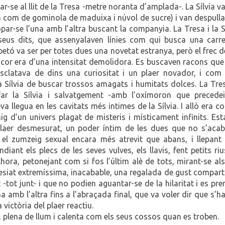
-se al llit de la Tresa -metre noranta d’amplada-. La Sílvia va
era com de gominola de maduixa i núvol de sucre) i van despulla
opar-se l’una amb l’altra buscant la companyia. La Tresa i la S
 seus dits, que assenyalaven línies com qui busca una carre
etó va ser per totes dues una novetat estranya, però el frec d
el cor era d’una intensitat demolidora. Es buscaven racons qu
sclatava de dins una curiositat i un plaer novador, i com
la Sílvia de buscar trossos amagats i humitats dolces. La Tre
ar la Sílvia i salvatgement -amb l’oxímoron que precedei
 llegua en les cavitats més intimes de la Sílvia. I allò era c
ig d’un univers plagat de misteris i místicament infinits. Es
plaer desmesurat, un poder íntim de les dues que no s’acab
el zumzeig sexual encara més atrevit que abans, i llepant
iant els plecs de les seves vulves, els llavis, fent petits ri
hora, petonejant com si fos l’últim alè de tots, mirant-se als
siat extremíssima, inacabable, una regalada de gust comparti
 -tot junt- i que no podien aguantar-se de la hilaritat i es pr
a amb l’altra fins a l’abraçada final, que va voler dir que s’h
victòria del plaer reactiu.
a, plena de llum i calenta com els seus cossos quan es troben.