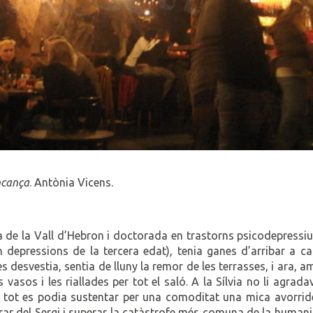
ncança
. Antònia Vicens.
ria de la Vall d’Hebron i doctorada en trastorns psicodepressi
n depressions de la tercera edat), tenia ganes d’arribar a ca
 desvestia, sentia de lluny la remor de les terrasses, i ara, a
 vasos i les riallades per tot el saló. A la Sílvia no li agrada
 no tot es podia sustentar per una comoditat una mica avorrid
rar del Sergi i superar la catàstrofe més comuna de la humani