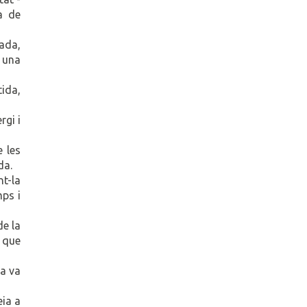
da de
lada,
 una
tida,
rgi i
e les
da.
t-la
mps i
de la
a que
sa va
eia a