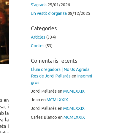
S’agrada
25/01/2026
Un vestit d’organza
08/12/2025
Categories
Articles
(334)
Contes
(53)
Comentaris recents
Llum ofegadora | No Us Agrada
Res de Jordi Pallarès
en
Insomni
gros
Jordi Pallarès
en
MCMLXXIX
us en
Joan
en
MCMLXXIX
sa, i
Jordi Pallarès
en
MCMLXXIX
mb la
Carles Blanco
en
MCMLXXIX
va la
eta i
tat -