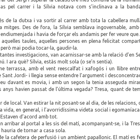
l nas pel carrer i la Sílvia notava com s’inclinava a la ban
s de la dutxa i va sortir al carrer amb tota la cabellera mul
a mitges. Des de fora, la Sílvia semblava ingovernable, amb
a endiumenjada i havia de forçar els andamis per fer veure que.
 aquelles taules, aquelles persones en plena felicitat compar
però mai podia tocar-la, gaudir-la.
 tantes investigacions, van acarnissar-se amb la relació d’en Se
ú. I ara què? Sílvia, estàs molt sola (o se’n sentia).
 terrassa, amb el vent reescalfat i xafogós i un llibre entr
Sant Jordi- i llegia sense entendre l’argument i desconcentra
seu davant es movia, i amb un segon la tenia asseguda miran
ts anys havien passat de l’última vegada? Tresa, quant de te
 de local. Van estirar la nit posant-se al dia, de les relacions, 
la vida, en general, i l’avorridíssima videta social i egomaníac
. Estaven d’acord amb tot.
n arribar al portal a les sis del matí, acompanyant-se, i la Tre
ue hauria de tornar a casa sola.
e la cafetera de perfusió i un ambient papallonic. El matí es f