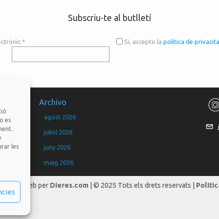
Subscriu-te al butlletí
ectrònic
*
Si, accepto la
politica de privacit
Archivo
ció
agost 2026
no es
ment.
juliol 2026
e
rar les
juny 2026
maig 2026
març 2026
ramació web per
Dieres.com
| © 2025 Tots els drets reservats |
Politic
ncies
febrer 2026
gener 2026