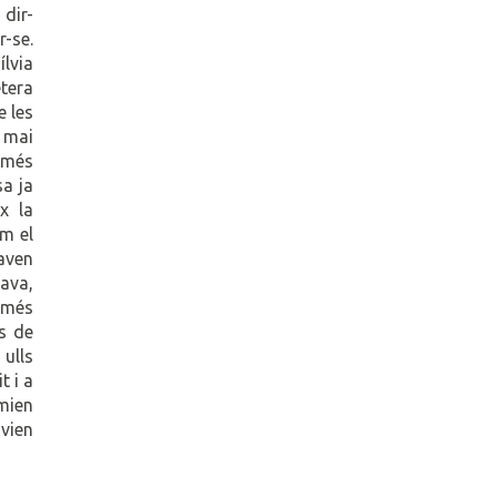
 dir-
r-se.
ílvia
tera
e les
e mai
 més
sa ja
x la
om el
taven
ava,
 més
us de
 ulls
t i a
emien
avien