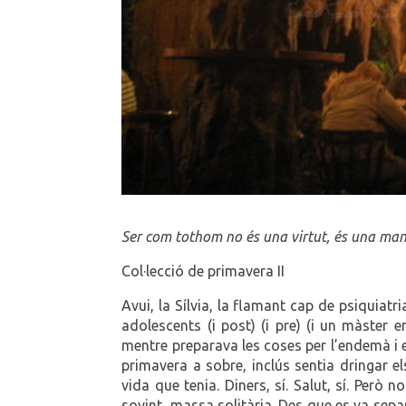
Ser com tothom no és una virtut, és una ma
Col·lecció de primavera II
Avui, la Sílvia, la flamant cap de psiquiat
adolescents (i post) (i pre) (i un màster e
mentre preparava les coses per l’endemà i es
primavera a sobre, inclús sentia dringar els
vida que tenia. Diners, sí. Salut, sí. Però
sovint, massa solitària. Des que es va sepa