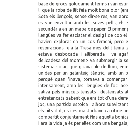
base de grocs goludament ferms i van estirar
li que la roba de llit feia molt bona olor (
Sota els llençols, sense dir-se res, van apr
es van envoltar amb les seves pells, els
secundària en un mapa de paper. El primer p
llengües va fer esclatar el desig i de cop 
havien explorat en un cos femení, però e
respiracions feia la Tresa més delit tenia 
estava desbocada i alliberada i va agaf
delicadesa del moment- va submergir la seva
sistema solar, que girava ple de llum, enm
unides per un galanteig tàntric, amb un 
perquè quan finava, tornava a començar 
intensament, amb les llengües de foc incend
saliva pels músculs tensats i destensats al
entretancats sabent que era tot d’una deme
joc, una partida estoica i alhora suavitzant
els pits dolços i es masturbaven a ritme un
compartit conjuntament fins aquella bonica 
I ara la vida ja és per elles com una bengal