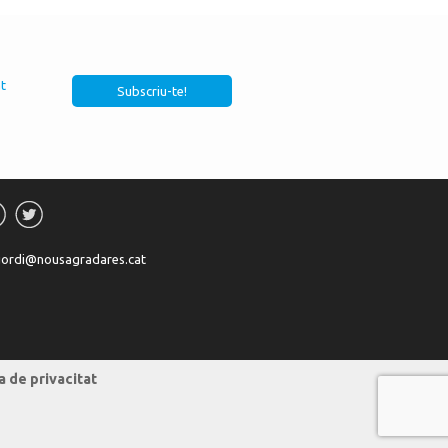
at
jordi@nousagradares.cat
a de privacitat