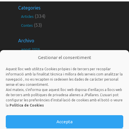
Categories
(334)
Articles
(53)
Contes
Archivo
agost 2026
Gestionar el consentiment
juliol 2026
juny 2026
Aquest lloc web utilitza Cookies pròpies i de tercers per recopilar
informació amb la finalitat tècnica i millora dels serveis com analitzar la
maig 2026
navegació , no es recapten ni cedeixen les dades de caràcter personal
sense el seu consentiment.
març 2026
Així mateix, s'informa que aquest lloc web disposa d'enllaços a llocs web
febrer 2026
de tercers amb polítiques de privadesa alienes a JPallares. L'usuari pot
configurar les preferències d'instal·lació de cookies amb el botó o veure
gener 2026
la
Política de Cookies
jordi@nousagradares.cat
desembre 2025
novembre 2025
Accepta
Disseny i Programació web per
Dieres.com
| © 2025 Tots els
drets reservats |
Politica de privacitat