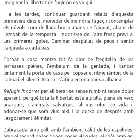
imaginar la llibertat de fugir on es vulgui.
I a les tardes, continuar guardant retalls d’aquesta
primavera dins el moneder de memòria fugaç i contemplar
els núvols com de llana bruta abans de l’aiguat, abans de
l’embat de la tempesta i nodrir-se de l’aire fresc previ a.
Les primeres gotes. Caminar despullat de peus i sentir
l’aiguada a cada pas.
Tornar a casa mentre tot fa olor de fregitel·la de les
terrasses plenes, l’embalum de la gentada, i tancar
lentament la porta de casa per copsar el ritme iàmbic de la
calma i el silenci. Ara tot s’afina en una pausa albaïna.
Refugis II:
córrer per alliberar-se sense rumb ni sense dolor
aparent, perquè tota la llibertat està als ulls, plena de verd
anàrquic, d’animals salvatges, al nas olor de vida i
adonar-se que som vius així. I la dutxa de després amb
l’esgotament il·limitat.
L’abraçada amb pell, amb l’ambient càlid de les espelmes,
amb el record de les bones coses viscudes, el cafè amb gel