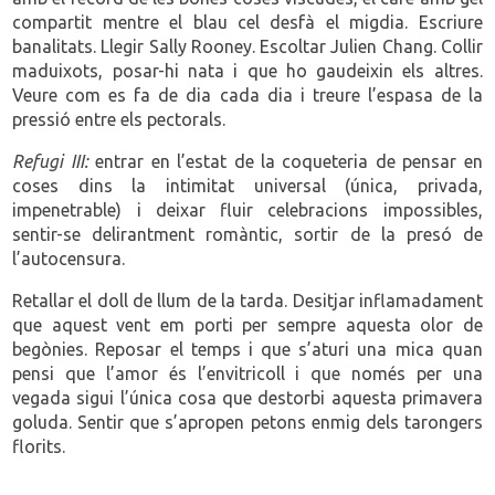
compartit mentre el blau cel desfà el migdia. Escriure
banalitats. Llegir Sally Rooney. Escoltar Julien Chang. Collir
maduixots, posar-hi nata i que ho gaudeixin els altres.
Veure com es fa de dia cada dia i treure l’espasa de la
pressió entre els pectorals.
Refugi III:
entrar en l’estat de la coqueteria de pensar en
coses dins la intimitat universal (única, privada,
impenetrable) i deixar fluir celebracions impossibles,
sentir-se delirantment romàntic, sortir de la presó de
l’autocensura.
Retallar el doll de llum de la tarda. Desitjar inflamadament
que aquest vent em porti per sempre aquesta olor de
begònies. Reposar el temps i que s’aturi una mica quan
pensi que l’amor és l’envitricoll i que només per una
vegada sigui l’única cosa que destorbi aquesta primavera
goluda. Sentir que s’apropen petons enmig dels tarongers
florits.