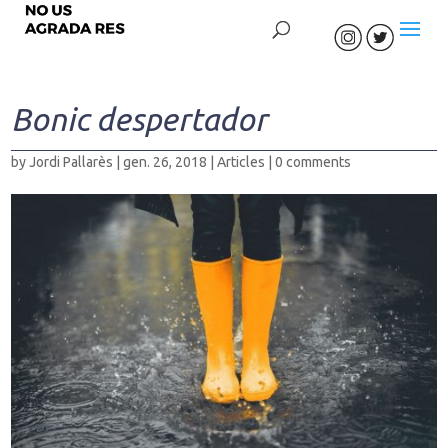
Bonic despertador
by
Jordi Pallarès
|
gen. 26, 2018
|
Articles
|
0 comments