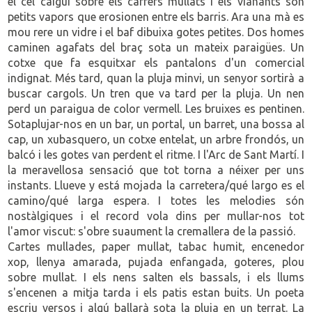
el cel caigui sobre els carrers mullats i els vianants són
petits vapors que erosionen entre els barris. Ara una mà es
mou rere un vidre i el baf dibuixa gotes petites. Dos homes
caminen agafats del braç sota un mateix paraigües. Un
cotxe que fa esquitxar els pantalons d'un comercial
indignat. Més tard, quan la pluja minvi, un senyor sortirà a
buscar cargols. Un tren que va tard per la pluja. Un nen
perd un paraigua de color vermell. Les bruixes es pentinen.
Sotaplujar-nos en un bar, un portal, un barret, una bossa al
cap, un xubasquero, un cotxe entelat, un arbre frondós, un
balcó i les gotes van perdent el ritme. I l'Arc de Sant Martí. I
la meravellosa sensació que tot torna a néixer per uns
instants. Llueve y está mojada la carretera/qué largo es el
camino/qué larga espera. I totes les melodies són
nostàlgiques i el record vola dins per mullar-nos tot
l'amor viscut: s'obre suaument la cremallera de la passió.
Cartes mullades, paper mullat, tabac humit, encenedor
xop, llenya amarada, pujada enfangada, goteres, plou
sobre mullat. I els nens salten els bassals, i els llums
s'encenen a mitja tarda i els patis estan buits. Un poeta
escriu versos i algú ballarà sota la pluja en un terrat. La