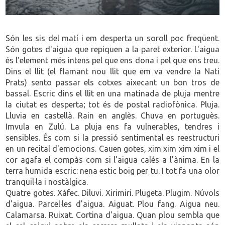
Són les sis del matí i em desperta un soroll poc freqüent.
Són gotes d'aigua que repiquen a la paret exterior. L'aigua
és l'element més intens pel que ens dona i pel que ens treu.
Dins el llit (el flamant nou llit que em va vendre la Nati
Prats) sento passar els cotxes aixecant un bon tros de
bassal. Escric dins el llit en una matinada de pluja mentre
la ciutat es desperta; tot és de postal radiofònica. Pluja.
Lluvia en castellà. Rain en anglès. Chuva en portuguès.
Imvula en Zulú. La pluja ens fa vulnerables, tendres i
sensibles. És com si la pressió sentimental es reestructuri
en un recital d'emocions. Cauen gotes, xim xim xim xim i el
cor agafa el compàs com si l'aigua calés a l'ànima. En la
terra humida escric: nena estic boig per tu. I tot fa una olor
tranquil·la i nostàlgica.
Quatre gotes. Xàfec. Diluvi. Xirimiri. Plugeta. Plugim. Núvols
d'aigua. Parcel·les d'aigua. Aiguat. Plou fang. Aigua neu.
Calamarsa. Ruixat. Cortina d'aigua. Quan plou sembla que