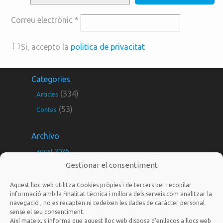
Correu electrònic
*
Si, accepto la
politica de privacitat
Categories
(334)
Articles
(53)
Contes
Archivo
agost 2026
Gestionar el consentiment
juliol 2026
juny 2026
Aquest lloc web utilitza Cookies pròpies i de tercers per recopilar
informació amb la finalitat tècnica i millora dels serveis com analitzar la
maig 2026
navegació , no es recapten ni cedeixen les dades de caràcter personal
sense el seu consentiment.
març 2026
Així mateix, s'informa que aquest lloc web disposa d'enllaços a llocs web