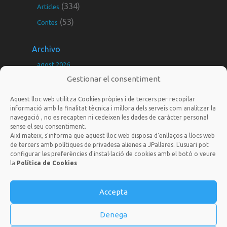
(334)
Articles
(53)
Contes
Archivo
agost 2026
Gestionar el consentiment
juliol 2026
juny 2026
Aquest lloc web utilitza Cookies pròpies i de tercers per recopilar
informació amb la finalitat tècnica i millora dels serveis com analitzar la
maig 2026
navegació , no es recapten ni cedeixen les dades de caràcter personal
sense el seu consentiment.
març 2026
Així mateix, s'informa que aquest lloc web disposa d'enllaços a llocs web
febrer 2026
de tercers amb polítiques de privadesa alienes a JPallares. L'usuari pot
configurar les preferències d'instal·lació de cookies amb el botó o veure
gener 2026
la
Política de Cookies
jordi@nousagradares.cat
desembre 2025
novembre 2025
Accepta
Disseny i Programació web per
Dieres.com
| © 2025 Tots els
drets reservats |
Politica de privacitat
octubre 2025
Denega
setembre 2025