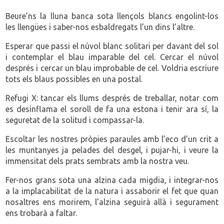
Beure’ns la lluna banca sota llençols blancs engolint-los
les llengües i saber-nos esbaldregats l’un dins l’altre.
Esperar que passi el núvol blanc solitari per davant del sol
i contemplar el blau imparable del cel. Cercar el núvol
després i cercar un blau improbable de cel. Voldria escriure
tots els blaus possibles en una postal.
Refugi X: tancar els llums després de treballar, notar com
es desinflama el soroll de fa una estona i tenir ara sí, la
seguretat de la solitud i compassar-la.
Escoltar les nostres pròpies paraules amb l’eco d’un crit a
les muntanyes ja pelades del desgel, i pujar-hi, i veure la
immensitat dels prats sembrats amb la nostra veu.
Fer-nos grans sota una alzina cada migdia, i integrar-nos
a la implacabilitat de la natura i assaborir el fet que quan
nosaltres ens morirem, l’alzina seguirà allà i segurament
ens trobarà a faltar.