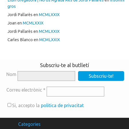
gros
Jordi Pallarès
en
MCMLXXIX
Joan
en
MCMLXXIX
Jordi Pallarès
en
MCMLXXIX
Carles Blanco
en
MCMLXXIX
Subscriu-te al butlletí
Nom
Correu electrònic
*
Si, accepto la
politica de privacitat
Categories