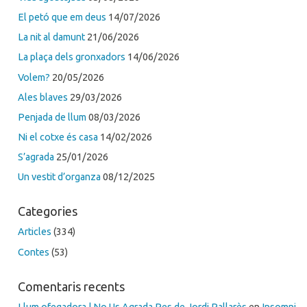
El petó que em deus
14/07/2026
La nit al damunt
21/06/2026
La plaça dels gronxadors
14/06/2026
Volem?
20/05/2026
Ales blaves
29/03/2026
Penjada de llum
08/03/2026
Ni el cotxe és casa
14/02/2026
S’agrada
25/01/2026
Un vestit d’organza
08/12/2025
Categories
Articles
(334)
Contes
(53)
Comentaris recents
Llum ofegadora | No Us Agrada Res de Jordi Pallarès
en
Insomni