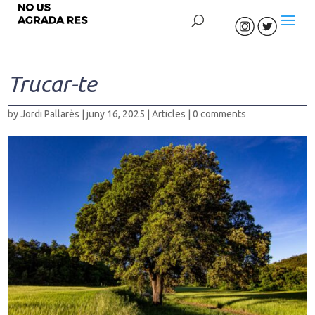
Trucar-te
by
Jordi Pallarès
|
juny 16, 2025
|
Articles
|
0 comments