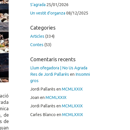
S’agrada
25/01/2026
Un vestit d’organza
08/12/2025
Categories
Articles
(334)
Contes
(53)
Comentaris recents
Llum ofegadora | No Us Agrada
Res de Jordi Pallarès
en
Insomni
gros
Jordi Pallarès
en
MCMLXXIX
tació
Joan
en
MCMLXXIX
rada
Jordi Pallarès
en
MCMLXXIX
nica
Carles Blanco
en
MCMLXXIX
, de
es de
 quan