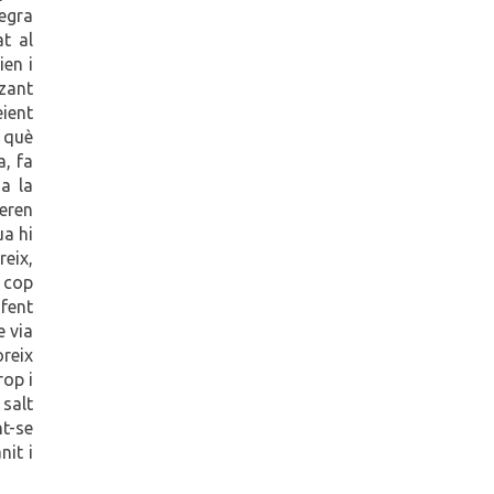
negra
at al
ien i
tzant
eient
é què
a, fa
a la
 eren
ua hi
reix,
e cop
 fent
e via
oreix
rop i
 salt
nt-se
nit i