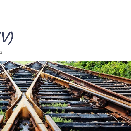
IV)
ts