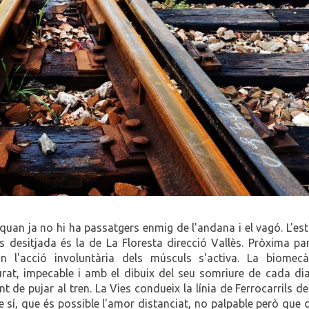
uan ja no hi ha passatgers enmig de l'andana i el vagó. L'es
desitjada és la de La Floresta direcció Vallès. Pròxima pa
l'acció involuntària dels músculs s'activa. La biomecà
rat, impecable i amb el dibuix del seu somriure de cada dia
nt de pujar al tren. La Vies condueix la línia de Ferrocarrils d
 sí, que és possible l'amor distanciat, no palpable però que