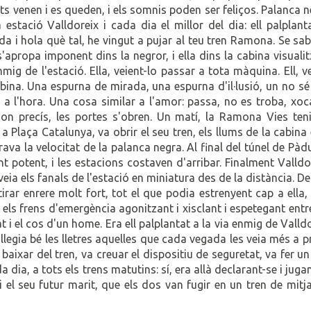
ments venen i es queden, i els somnis poden ser feliços. Palanca 
estació Valldoreix i cada dia el millor del dia: ell palplant
da i hola què tal, he vingut a pujar al teu tren Ramona. Se sab
 s'apropa imponent dins la negror, i ella dins la cabina visuali
ig de l'estació. Ella, veient-lo passar a tota màquina. Ell, v
bina. Una espurna de mirada, una espurna d'il·lusió, un no s
t a l'hora. Una cosa similar a l'amor: passa, no es troba, xoc
gon precís, les portes s'obren. Un matí, la Ramona Vies teni
a Plaça Catalunya, va obrir el seu tren, els llums de la cabina
rava la velocitat de la palanca negra. Al final del túnel de Pàd
 potent, i les estacions costaven d'arribar. Finalment Valldo
veia els fanals de l'estació en miniatura des de la distància. D
irar enrere molt fort, tot el que podia estrenyent cap a ella,
els frens d'emergència agonitzant i xisclant i espetegant entr
at i el cos d'un home. Era ell palplantat a la via enmig de Valld
llegia bé les lletres aquelles que cada vegada les veia més a p
aixar del tren, va creuar el dispositiu de seguretat, va fer un
a dia, a tots els trens matutins: sí, era allà declarant-se i juga
i el seu futur marit, que els dos van fugir en un tren de mitja