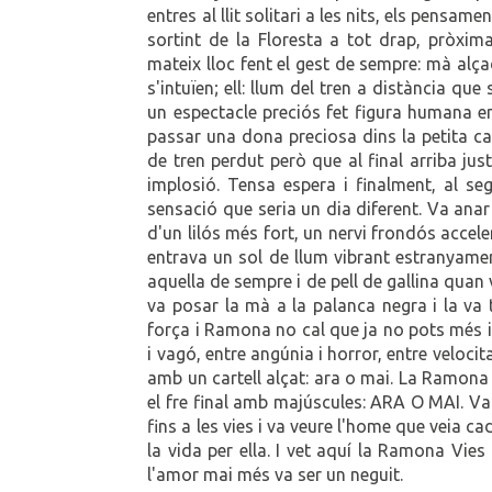
entres al llit solitari a les nits, els pensa
sortint de la Floresta a tot drap, pròxima 
mateix lloc fent el gest de sempre: mà alça
s'intuïen; ell: llum del tren a distància que
un espectacle preciós fet figura humana enm
passar una dona preciosa dins la petita ca
de tren perdut però que al final arriba jus
implosió. Tensa espera i finalment, al se
sensació que seria un dia diferent. Va anar 
d'un lilós més fort, un nervi frondós accele
entrava un sol de llum vibrant estranyament
aquella de sempre i de pell de gallina quan 
va posar la mà a la palanca negra i la va t
força i Ramona no cal que ja no pots més i 
i vagó, entre angúnia i horror, entre velocit
amb un cartell alçat: ara o mai. La Ramona 
el fre final amb majúscules: ARA O MAI. Va b
fins a les vies i va veure l'home que veia cad
la vida per ella. I vet aquí la Ramona Vies 
l'amor mai més va ser un neguit.