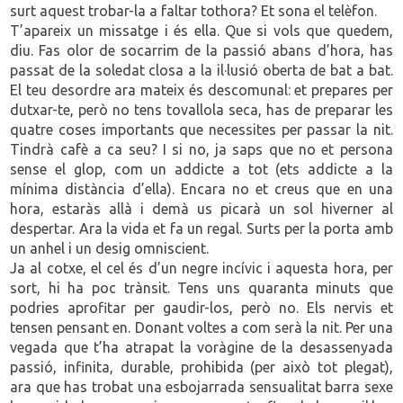
surt aquest trobar-la a faltar tothora? Et sona el telèfon.
T’apareix un missatge i és ella. Que si vols que quedem,
diu. Fas olor de socarrim de la passió abans d’hora, has
passat de la soledat closa a la il·lusió oberta de bat a bat.
El teu desordre ara mateix és descomunal: et prepares per
dutxar-te, però no tens tovallola seca, has de preparar les
quatre coses importants que necessites per passar la nit.
Tindrà cafè a ca seu? I si no, ja saps que no et persona
sense el glop, com un addicte a tot (ets addicte a la
mínima distància d’ella). Encara no et creus que en una
hora, estaràs allà i demà us picarà un sol hiverner al
despertar. Ara la vida et fa un regal. Surts per la porta amb
un anhel i un desig omniscient.
Ja al cotxe, el cel és d’un negre incívic i aquesta hora, per
sort, hi ha poc trànsit. Tens uns quaranta minuts que
podries aprofitar per gaudir-los, però no. Els nervis et
tensen pensant en. Donant voltes a com serà la nit. Per una
vegada que t’ha atrapat la voràgine de la desassenyada
passió, infinita, durable, prohibida (per això tot plegat),
ara que has trobat una esbojarrada sensualitat barra sexe