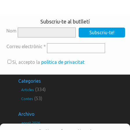
Subscriu-te al butlletí
Nom
Correu electrònic
*
Si, accepto la
politica de privacitat
Categories
(334)
Articles
(53)
Contes
Archivo
agost 2026