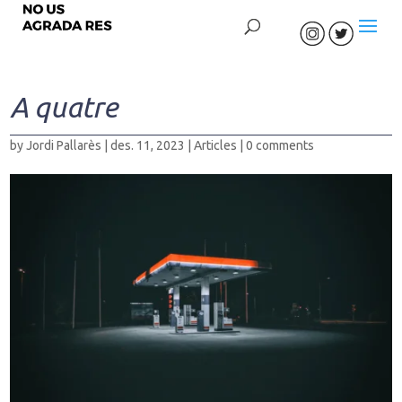
A quatre
by
Jordi Pallarès
|
des. 11, 2023
|
Articles
|
0 comments