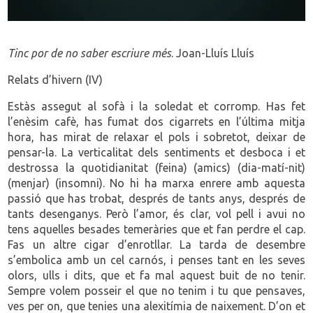
Tinc por de no saber escriure més
. Joan-Lluís Lluís
Relats d’hivern (IV)
Estàs assegut al sofà i la soledat et corromp. Has fet
l’enèsim cafè, has fumat dos cigarrets en l’última mitja
hora, has mirat de relaxar el pols i sobretot, deixar de
pensar-la. La verticalitat dels sentiments et desboca i et
destrossa la quotidianitat (feina) (amics) (dia-matí-nit)
(menjar) (insomni). No hi ha marxa enrere amb aquesta
passió que has trobat, després de tants anys, després de
tants desenganys. Però l’amor, és clar, vol pell i avui no
tens aquelles besades temeràries que et fan perdre el cap.
Fas un altre cigar d’enrotllar. La tarda de desembre
s’embolica amb un cel carnós, i penses tant en les seves
olors, ulls i dits, que et fa mal aquest buit de no tenir.
Sempre volem posseir el que no tenim i tu que pensaves,
ves per on, que tenies una alexitímia de naixement. D’on et