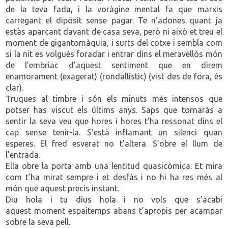
de la teva fada, i la voràgine mental fa que marxis
carregant el dipòsit sense pagar. Te n’adones quant ja
estàs aparcant davant de casa seva, però ni això et treu el
moment de gigantomàquia, i surts del cotxe i sembla com
si la nit es volgués foradar i entrar dins el meravellós món
de l’embriac d’aquest sentiment que en direm
enamorament (exagerat) (rondallístic) (vist des de fora, és
clar).
Truques al timbre i són els minuts més intensos que
potser has viscut els últims anys. Saps que tornaràs a
sentir la seva veu que hores i hores t’ha ressonat dins el
cap sense tenir-la. S’està inflamant un silenci quan
esperes. El fred esverat no t’altera. S’obre el llum de
l’entrada.
Ella obre la porta amb una lentitud quasicòmica. Et mira
com t’ha mirat sempre i et desfàs i no hi ha res més al
món que aquest precís instant.
Diu hola i tu dius hola i no vols que s’acabi
aquest moment espaitemps abans t’apropis per acampar
sobre la seva pell.