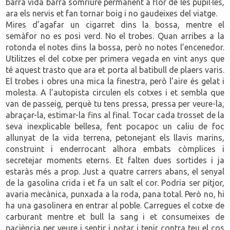
barra vida barra somriure permanent a flor de les pupil·les,
ara els nervis et fan tornar boig i no gaudeixes del viatge.
Mires d’agafar un cigarret dins la bossa, mentre el
semàfor no es posi verd. No el trobes. Quan arribes a la
rotonda el notes dins la bossa, però no notes l’encenedor.
Utilitzes el del cotxe per primera vegada en vint anys que
té aquest trasto que ara et porta al batibull de plaers varis.
El trobes i obres una mica la finestra, però l’aire és gelat i
molesta. A l’autopista circulen els cotxes i et sembla que
van de passeig, perquè tu tens pressa, pressa per veure-la,
abraçar-la, estimar-la fins al final. Tocar cada trosset de la
seva inexplicable bellesa, fent pocapoc un caliu de foc
allunyat de la vida terrena, petonejant els llavis marins,
construint i enderrocant alhora embats còmplices i
secretejar moments eterns. Et falten dues sortides i ja
estaràs més a prop. Just a quatre carrers abans, el senyal
de la gasolina crida i et fa un salt el cor. Podria ser pitjor,
avaria mecànica, punxada a la roda, pana total. Però no, hi
ha una gasolinera en entrar al poble. Carregues el cotxe de
carburant mentre et bull la sang i et consumeixes de
paciència per veure i sentir i notar i tenir contra teu el cos