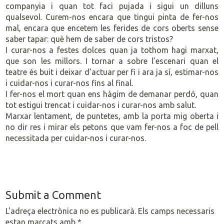
companyia i quan tot faci pujada i sigui un dilluns
qualsevol. Curem-nos encara que tingui pinta de fer-nos
mal, encara que encetem les ferides de cors oberts sense
saber tapar: què hem de saber de cors tristos?
I curar-nos a festes dolces quan ja tothom hagi marxat,
que son les millors. I tornar a sobre l’escenari quan el
teatre és buit i deixar d’actuar per fi i ara ja sí, estimar-nos
i cuidar-nos i curar-nos fins al final.
I fer-nos el mort quan ens hàgim de demanar perdó, quan
tot estigui trencat i cuidar-nos i curar-nos amb salut.
Marxar lentament, de puntetes, amb la porta mig oberta i
no dir res i mirar els petons que vam fer-nos a foc de pell
necessitada per cuidar-nos i curar-nos.
Submit a Comment
L'adreça electrònica no es publicarà.
Els camps necessaris
estan marcats amb
*