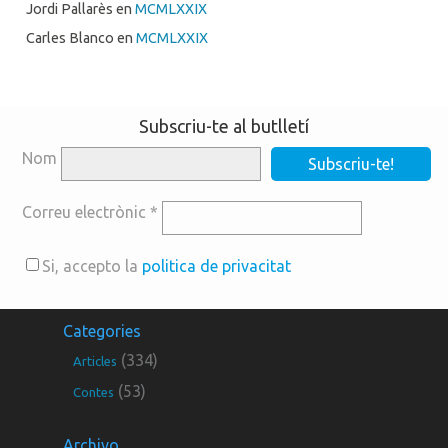
Jordi Pallarès
en
MCMLXXIX
Carles Blanco
en
MCMLXXIX
Subscriu-te al butlletí
Nom
Correu electrònic
*
Si, accepto la
politica de privacitat
Categories
(334)
Articles
(53)
Contes
Archivo