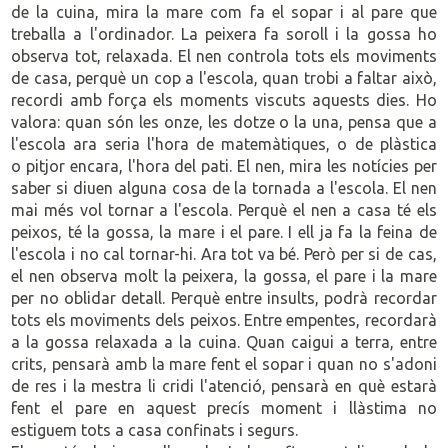
de la cuina, mira la mare com fa el sopar i al pare que
treballa a l'ordinador. La peixera fa soroll i la gossa ho
observa tot, relaxada. El nen controla tots els moviments
de casa, perquè un cop a l'escola, quan trobi a faltar això,
recordi amb força els moments viscuts aquests dies. Ho
valora: quan són les onze, les dotze o la una, pensa que a
l'escola ara seria l'hora de matemàtiques, o de plàstica
o pitjor encara, l'hora del pati. El nen, mira les notícies per
saber si diuen alguna cosa de la tornada a l'escola. El nen
mai més vol tornar a l'escola. Perquè el nen a casa té els
peixos, té la gossa, la mare i el pare. I ell ja fa la feina de
l'escola i no cal tornar-hi. Ara tot va bé. Però per si de cas,
el nen observa molt la peixera, la gossa, el pare i la mare
per no oblidar detall. Perquè entre insults, podrà recordar
tots els moviments dels peixos. Entre empentes, recordarà
a la gossa relaxada a la cuina. Quan caigui a terra, entre
crits, pensarà amb la mare fent el sopar i quan no s'adoni
de res i la mestra li cridi l'atenció, pensarà en què estarà
fent el pare en aquest precís moment i llàstima no
estiguem tots a casa confinats i segurs.