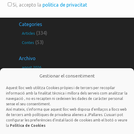
Si, accepto la
politica de privacitat
Categories
(334)
Articles
(53)
Contes
Archivo
agost 2026
Gestionar el consentiment
juliol 2026
juny 2026
Aquest lloc web utilitza Cookies pròpies i de tercers per recopilar
informació amb la finalitat tècnica i millora dels serveis com analitzar la
maig 2026
navegació , no es recapten ni cedeixen les dades de caràcter personal
sense el seu consentiment.
març 2026
Així mateix, s'informa que aquest lloc web disposa d'enllaços a llocs web
febrer 2026
de tercers amb polítiques de privadesa alienes a JPallares. L'usuari pot
configurar les preferències d'instal·lació de cookies amb el botó o veure
gener 2026
la
Política de Cookies
jordi@nousagradares.cat
desembre 2025