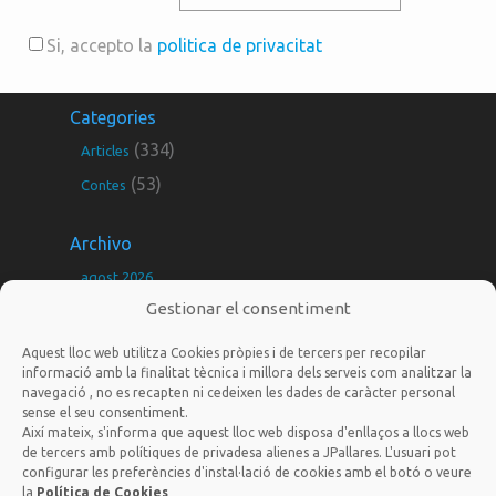
Si, accepto la
politica de privacitat
Categories
(334)
Articles
(53)
Contes
Archivo
agost 2026
Gestionar el consentiment
juliol 2026
juny 2026
Aquest lloc web utilitza Cookies pròpies i de tercers per recopilar
informació amb la finalitat tècnica i millora dels serveis com analitzar la
maig 2026
navegació , no es recapten ni cedeixen les dades de caràcter personal
sense el seu consentiment.
març 2026
Així mateix, s'informa que aquest lloc web disposa d'enllaços a llocs web
febrer 2026
de tercers amb polítiques de privadesa alienes a JPallares. L'usuari pot
configurar les preferències d'instal·lació de cookies amb el botó o veure
gener 2026
la
Política de Cookies
jordi@nousagradares.cat