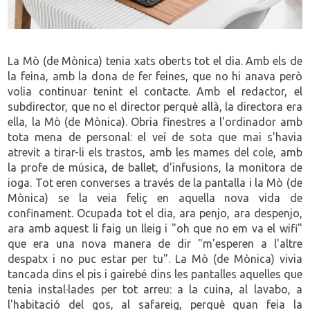
La Mò (de Mònica) tenia xats oberts tot el dia. Amb els de
la feina, amb la dona de fer feines, que no hi anava però
volia continuar tenint el contacte. Amb el redactor, el
subdirector, que no el director perquè allà, la directora era
ella, la Mò (de Mònica). Obria finestres a l'ordinador amb
tota mena de personal: el veí de sota que mai s'havia
atrevit a tirar-li els trastos, amb les mames del cole, amb
la profe de música, de ballet, d'infusions, la monitora de
ioga. Tot eren converses a través de la pantalla i la Mò (de
Mònica) se la veia feliç en aquella nova vida de
confinament. Ocupada tot el dia, ara penjo, ara despenjo,
ara amb aquest li faig un lleig i "oh que no em va el wifi"
que era una nova manera de dir "m'esperen a l'altre
despatx i no puc estar per tu". La Mò (de Mònica) vivia
tancada dins el pis i gairebé dins les pantalles aquelles que
tenia instal·lades per tot arreu: a la cuina, al lavabo, a
l'habitació del gos, al safareig, perquè quan feia la