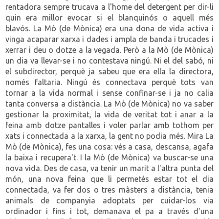
rentadora sempre trucava a l'home del detergent per dir-li
quin era millor evocar si el blanquinós o aquell més
blavós. La Mò (de Mònica) era una dona de vida activa i
vinga acaparar xarxa i dades i ampla de banda i trucades i
xerrar i deu o dotze a la vegada. Però a la Mò (de Mònica)
un dia va llevar-se i no contestava ningú. Ni el del sabó, ni
el subdirector, perquè ja sabeu que era ella la directora,
només faltaria. Ningú és connectava perquè tots van
tornar a la vida normal i sense confinar-se i ja no calia
tanta conversa a distància. La Mò (de Mònica) no va saber
gestionar la proximitat, la vida de veritat tot i anar a la
feina amb dotze pantalles i voler parlar amb tothom per
xats i connectada a la xarxa, la gent no podia més. Mira La
Mò (de Mònica), fes una cosa: vés a casa, descansa, agafa
la baixa i recupera't. I la Mò (de Mònica) va buscar-se una
nova vida. Des de casa, va tenir un marit a l'altra punta del
món, una nova feina que li permetés estar tot el dia
connectada, va fer dos o tres màsters a distància, tenia
animals de companyia adoptats per cuidar-los via
ordinador i fins i tot, demanava el pa a través d'una