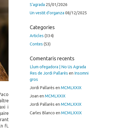
S’agrada
25/01/2026
Un vestit d’organza
08/12/2025
Categories
Articles
(334)
Contes
(53)
Comentaris recents
Llum ofegadora | No Us Agrada
Res de Jordi Pallarès
en
Insomni
gros
Jordi Pallarès
en
MCMLXXIX
Paco
Joan
en
MCMLXXIX
altre
Jordi Pallarès
en
MCMLXXIX
axi i
Carles Blanco
en
MCMLXXIX
gaire
urant
n fi,