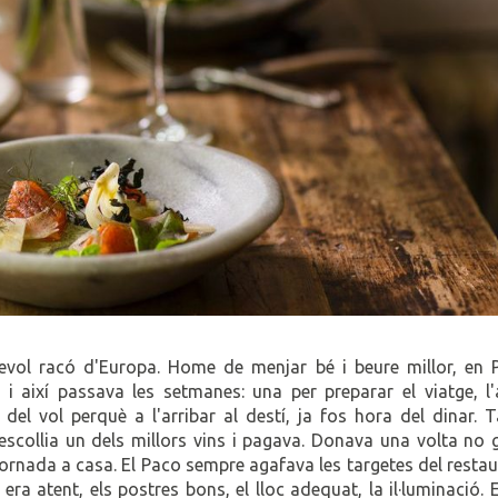
sevol racó d'Europa. Home de menjar bé i beure millor, en 
 i així passava les setmanes: una per preparar el viatge, l'
 del vol perquè a l'arribar al destí, ja fos hora del dinar. T
escollia un dels millors vins i pagava. Donava una volta no 
 tornada a casa. El Paco sempre agafava les targetes del resta
era atent, els postres bons, el lloc adequat, la il·luminació. E