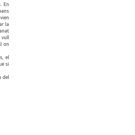
. En
bans
avien
ar la
 anat
 vull
lí on
, el
ue si
u del