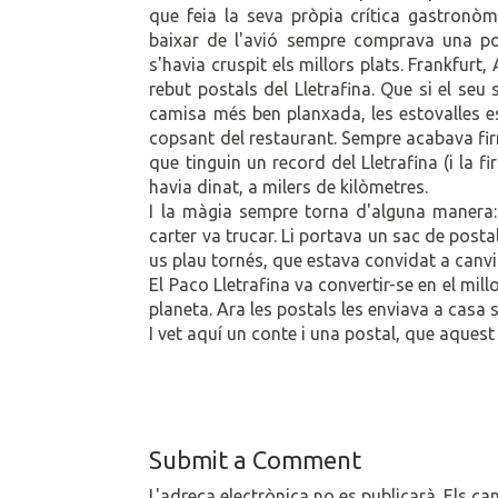
que feia la seva pròpia crítica gastronò
baixar de l'avió sempre comprava una pos
s'havia cruspit els millors plats. Frankfur
rebut postals del Lletrafina. Que si el seu 
camisa més ben planxada, les estovalles e
copsant del restaurant. Sempre acabava fir
que tinguin un record del Lletrafina (i la fi
havia dinat, a milers de kilòmetres.
I la màgia sempre torna d'alguna manera:
carter va trucar. Li portava un sac de posta
us plau tornés, que estava convidat a canvi
El Paco Lletrafina va convertir-se en el mil
planeta. Ara les postals les enviava a casa
I vet aquí un conte i una postal, que aquest 
Submit a Comment
L'adreça electrònica no es publicarà.
Els ca