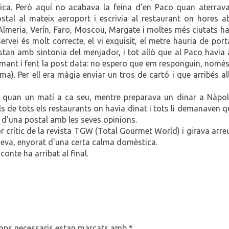
mica. Però aquí no acabava la feina d'en Paco quan aterrava
tal al mateix aeroport i escrivia al restaurant on hores a
t, Almeria, Verín, Faro, Moscou, Margate i moltes més ciutats h
servei és molt correcte, el vi exquisit, el metre hauria de port
stan amb sintonia del menjador, i tot allò que al Paco havia
mant i fent la post data: no espero que em responguin, només
rma). Per ell era màgia enviar un tros de cartó i que arribés al
 quan un matí a ca seu, mentre preparava un dinar a Nàpols
ls de tots els restaurants on havia dinat i tots li demanaven q
 d'una postal amb les seves opinions.
lor crític de la revista TGW (Total Gourmet World) i girava arre
 seva, enyorat d'una certa calma domèstica.
conte ha arribat al final.
mps necessaris estan marcats amb
*