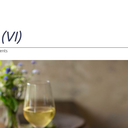
(VI)
ents