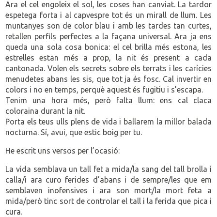
Ara el cel engoleix el sol, les coses han canviat. La tardor
espetega forta i al capvespre tot és un mirall de llum. Les
muntanyes son de color blau i amb les tardes tan curtes,
retallen perfils perfectes a la façana universal. Ara ja ens
queda una sola cosa bonica: el cel brilla més estona, les
estrelles estan més a prop, la nit és present a cada
cantonada. Volen els secrets sobre els terrats i les carícies
menudetes abans les sis, que tot ja és fosc. Cal invertir en
colors i no en temps, perquè aquest és fugitiu i s’escapa.
Tenim una hora més, però falta llum: ens cal claca
coloraina durant la nit.
Porta els teus ulls plens de vida i ballarem la millor balada
nocturna. Sí, avui, que estic boig per tu.
He escrit uns versos per l’ocasió:
La vida semblava un tall fet a mida/la sang del tall brolla i
calla/i ara curo ferides d’abans i de sempre/les que em
semblaven inofensives i ara son mort/la mort feta a
mida/però tinc sort de controlar el tall i la ferida que pica i
cura.