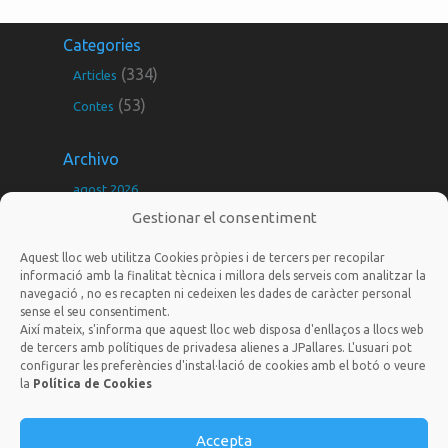
Categories
(334)
Articles
(53)
Contes
Archivo
agost 2026
Gestionar el consentiment
juliol 2026
juny 2026
Aquest lloc web utilitza Cookies pròpies i de tercers per recopilar
informació amb la finalitat tècnica i millora dels serveis com analitzar la
maig 2026
navegació , no es recapten ni cedeixen les dades de caràcter personal
sense el seu consentiment.
març 2026
Així mateix, s'informa que aquest lloc web disposa d'enllaços a llocs web
febrer 2026
de tercers amb polítiques de privadesa alienes a JPallares. L'usuari pot
configurar les preferències d'instal·lació de cookies amb el botó o veure
gener 2026
la
Política de Cookies
jordi@nousagradares.cat
desembre 2025
novembre 2025
Accepta
Disseny i Programació web per
Dieres.com
| © 2025 Tots els