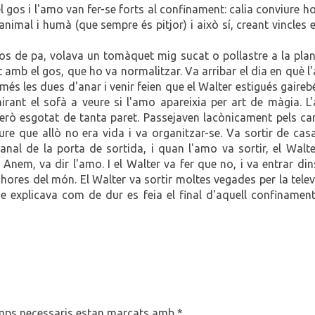
l gos i l'amo van fer-se forts al confinament: calia conviure h
animal i humà (que sempre és pitjor) i això sí, creant vincles 
ros de pa, volava un tomàquet mig sucat o pollastre a la plan
 amb el gos, que ho va normalitzar. Va arribar el dia en què 
 més les dues d'anar i venir feien que el Walter estigués gaireb
mirant el sofà a veure si l'amo apareixia per art de màgia. 
 però esgotat de tanta paret. Passejaven lacònicament pels ca
ure que allò no era vida i va organitzar-se. Va sortir de cas
 fanal de la porta de sortida, i quan l'amo va sortir, el Walt
t. Anem, va dir l'amo. I el Walter va fer que no, i va entrar di
 hores del món. El Walter va sortir moltes vegades per la telev
e explicava com de dur es feia el final d'aquell confinament
mps necessaris estan marcats amb
*