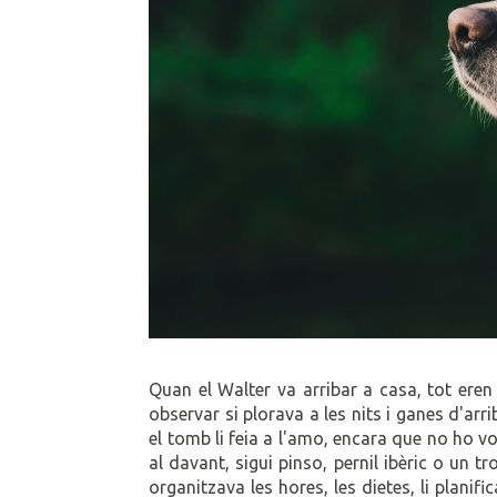
Quan el Walter va arribar a casa, tot eren 
observar si plorava a les nits i ganes d'ar
el tomb li feia a l'amo, encara que no ho vo
al davant, sigui pinso, pernil ibèric o un t
organitzava les hores, les dietes, li planifi