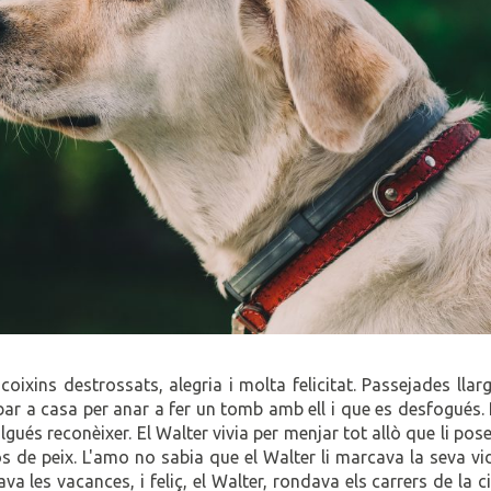
coixins destrossats, alegria i molta felicitat. Passejades llar
ribar a casa per anar a fer un tomb amb ell i que es desfogués.
lgués reconèixer. El Walter vivia per menjar tot allò que li pos
ros de peix. L'amo no sabia que el Walter li marcava la seva vid
cava les vacances, i feliç, el Walter, rondava els carrers de la c