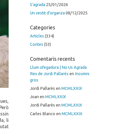
S’agrada
25/01/2026
Un vestit d’organza
08/12/2025
Categories
Articles
(334)
Contes
(53)
Comentaris recents
Llum ofegadora | No Us Agrada
Res de Jordi Pallarès
en
Insomni
gros
Jordi Pallarès
en
MCMLXXIX
Joan
en
MCMLXXIX
gues,
Jordi Pallarès
en
MCMLXXIX
 Però
essin
Carles Blanco
en
MCMLXXIX
a, li
iutat