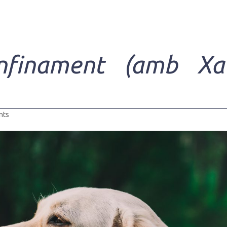
nfinament (amb Xa
nts