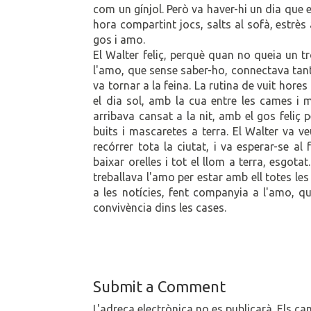
com un gínjol. Però va haver-hi un dia que e
hora compartint jocs, salts al sofà, estrès 
gos i amo.
El Walter feliç, perquè quan no queia un t
l'amo, que sense saber-ho, connectava tant
va tornar a la feina. La rutina de vuit hores
el dia sol, amb la cua entre les cames i 
arribava cansat a la nit, amb el gos feliç
buits i mascaretes a terra. El Walter va ve
recórrer tota la ciutat, i va esperar-se al
baixar orelles i tot el llom a terra, esgota
treballava l'amo per estar amb ell totes les
a les notícies, fent companyia a l'amo, qu
convivència dins les cases.
Submit a Comment
L'adreça electrònica no es publicarà.
Els ca