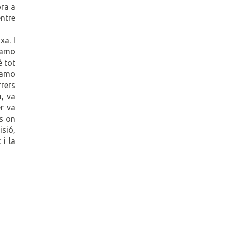
ora a
entre
xa. I
l'amo
é tot
L'amo
rrers
a, va
er va
ns on
isió,
 i la