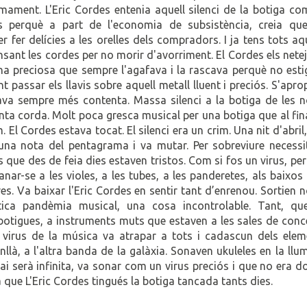
timament. L'Eric Cordes entenia aquell silenci de la botiga c
 perquè a part de l'economia de subsistència, creia que
r fer delícies a les orelles dels compradors. I ja tens tots aq
sant les cordes per no morir d'avorriment. El Cordes els nete
ina preciosa que sempre l'agafava i la rascava perquè no est
t passar els llavis sobre aquell metall lluent i preciós. S'apr
tava sempre més contenta. Massa silenci a la botiga de les n
ta corda. Molt poca gresca musical per una botiga que al fina
El Cordes estava tocat. El silenci era un crim. Una nit d'abril,
 una nota del pentagrama i va mutar. Per sobreviure necessi
s que des de feia dies estaven tristos. Com si fos un virus, pe
ar-se a les violes, a les tubes, a les panderetes, als baixos 
res. Va baixar l'Eric Cordes en sentir tant d’enrenou. Sortien 
tica pandèmia musical, una cosa incontrolable. Tant, qu
botigues, a instruments muts que estaven a les sales de conc
El virus de la música va atrapar a tots i cadascun dels elem
nllà, a l'altra banda de la galàxia. Sonaven ukuleles en la llu
mai serà infinita, va sonar com un virus preciós i que no era d
ia que L'Eric Cordes tingués la botiga tancada tants dies.