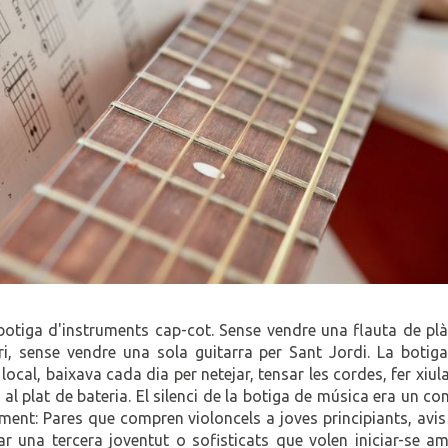
botiga d'instruments cap-cot. Sense vendre una flauta de plà
i, sense vendre una sola guitarra per Sant Jordi. La botiga
 local, baixava cada dia per netejar, tensar les cordes, fer xiul
 al plat de bateria. El silenci de la botiga de música era un co
lment: Pares que compren violoncels a joves principiants, avi
ar una tercera joventut o sofisticats que volen iniciar-se a