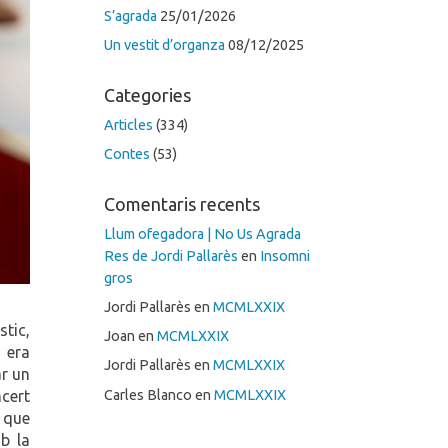
S’agrada
25/01/2026
Un vestit d’organza
08/12/2025
Categories
Articles
(334)
Contes
(53)
Comentaris recents
Llum ofegadora | No Us Agrada
Res de Jordi Pallarès
en
Insomni
gros
Jordi Pallarès
en
MCMLXXIX
stic,
Joan
en
MCMLXXIX
 era
Jordi Pallarès
en
MCMLXXIX
ar un
Carles Blanco
en
MCMLXXIX
ncert
s que
mb la