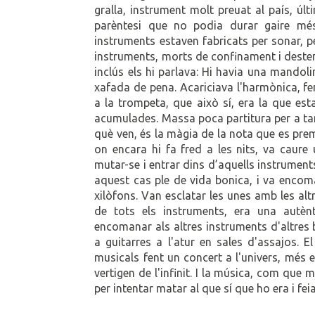
gralla, instrument molt preuat al país, úl
parèntesi que no podia durar gaire més
instruments estaven fabricats per sonar, pe
instruments, morts de confinament i desten
inclús els hi parlava: Hi havia una mandol
xafada de pena. Acariciava l'harmònica, fen
a la trompeta, que això sí, era la que es
acumulades. Massa poca partitura per a tan
què ven, és la màgia de la nota que es prem. 
on encara hi fa fred a les nits, va caure
mutar-se i entrar dins d’aquells instrument
aquest cas ple de vida bonica, i va encoman
xilòfons. Van esclatar les unes amb les alt
de tots els instruments, era una autèn
encomanar als altres instruments d'altres 
a guitarres a l'atur en sales d'assajos. 
musicals fent un concert a l'univers, més e
vertigen de l'infinit. I la música, com que 
per intentar matar al que sí que ho era i fe