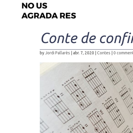
Conte de confi
by
Jordi Pallarès
|
abr. 7, 2020
|
Contes
|
0 commen