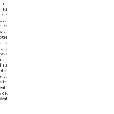
om un
 els
uells
java,
igués
opava
otes
l, el
 allà
tava
rò en
i als
notes
e va
erts,
ents
m del
olent