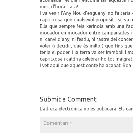
mes, d'hora. I ara!
I va venir l'Any Nou d'enguany: no faltaria 
capritxosa que qualsevol propòsit i sí, va p
Ella que sempre feia xerinola amb una facili
mocador en mocador entre campanades i s
ni canvi d'any, ni festiu, ni rastre del conc
voler (i decidir, que és millor) que fins q
tenia el poder. I la terra va ser immòbil i m
capritxosa i caldria celebrar-ho tot malgrat
I vet aquí que aquest conte ha acabat: Bon 
Submit a Comment
L'adreça electrònica no es publicarà.
Els ca