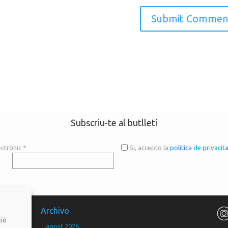
Subscriu-te al butlletí
ectrònic
*
Si, accepto la
politica de privacit
Archivo
ció
agost 2026