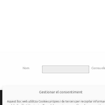
Nom
Correu el
Gestionar el consentiment
Categories
Aquest lloc web utilitza Cookies pròpies i de tercers per recopilar informa
(334)
Articles