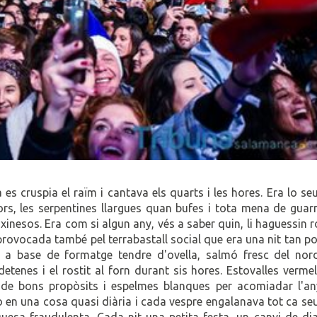
es cruspia el raïm i cantava els quarts i les hores. Era lo seu
lors, les serpentines llargues quan bufes i tota mena de guar
 xinesos. Era com si algun any, vés a saber quin, li haguessin 
rovocada també pel terrabastall social que era una nit tan p
 a base de formatge tendre d'ovella, salmó fresc del nor
tenes i el rostit al forn durant sis hores. Estovalles vermel
s de bons propòsits i espelmes blanques per acomiadar l'any
o en una cosa quasi diària i cada vespre engalanava tot ca se
esa fraudulenta. Cada nit una petita festa, un canvi de dia