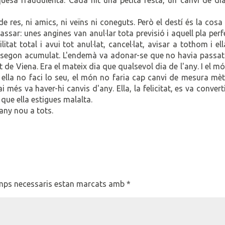
de res, ni amics, ni veïns ni coneguts. Però el destí és la cos
assar: unes angines van anul·lar tota previsió i aquell pla perf
tat total i avui tot anul·lat, cancel·lat, avisar a tothom i el
egon acumulat. L'endemà va adonar-se que no havia passat 
ert de Viena. Era el mateix dia que qualsevol dia de l'any. I el m
ue ella no faci lo seu, el món no faria cap canvi de mesura mèt
ai més va haver-hi canvis d'any. Ella, la felicitat, es va convert
 que ella estigues malalta.
any nou a tots.
mps necessaris estan marcats amb
*