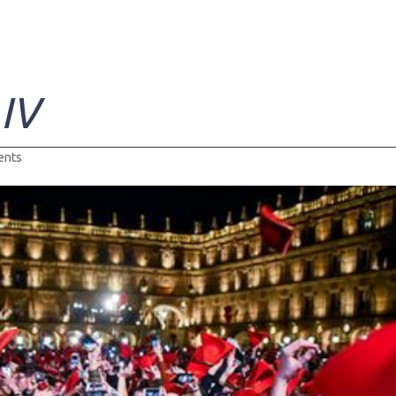
 IV
ents