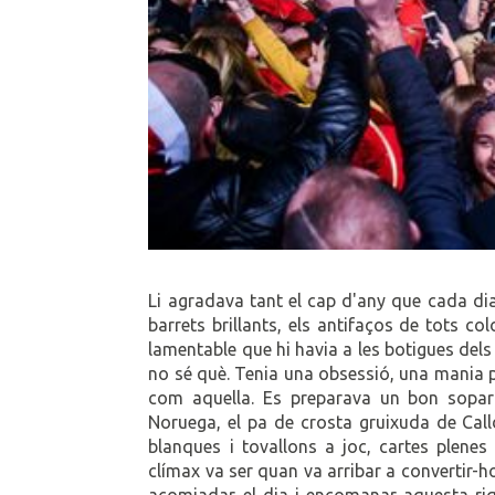
Li agradava tant el cap d'any que cada dia 
barrets brillants, els antifaços de tots co
lamentable que hi havia a les botigues dels
no sé què. Tenia una obsessió, una mania p
com aquella. Es preparava un bon sopar
Noruega, el pa de crosta gruixuda de Callde
blanques i tovallons a joc, cartes plene
clímax va ser quan va arribar a convertir-h
acomiadar el dia i encomanar aquesta riqu