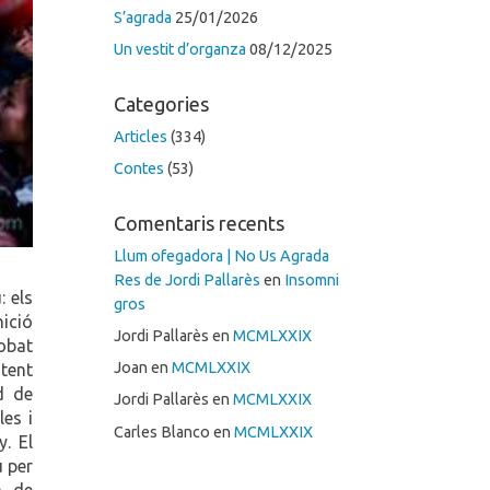
S’agrada
25/01/2026
Un vestit d’organza
08/12/2025
Categories
Articles
(334)
Contes
(53)
Comentaris recents
Llum ofegadora | No Us Agrada
Res de Jordi Pallarès
en
Insomni
: els
gros
nició
Jordi Pallarès
en
MCMLXXIX
robat
Joan
en
MCMLXXIX
otent
d de
Jordi Pallarès
en
MCMLXXIX
les i
Carles Blanco
en
MCMLXXIX
. El
u per
, de