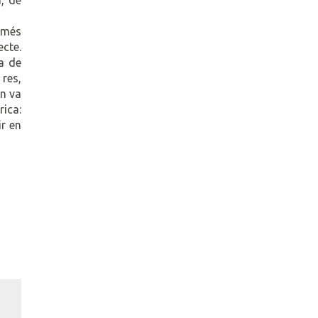
a més
ecte.
la de
res,
ón va
rica:
ir en